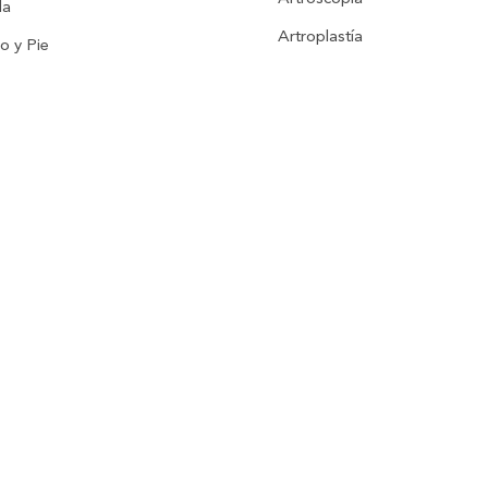
la
Artroplastía
lo y Pie