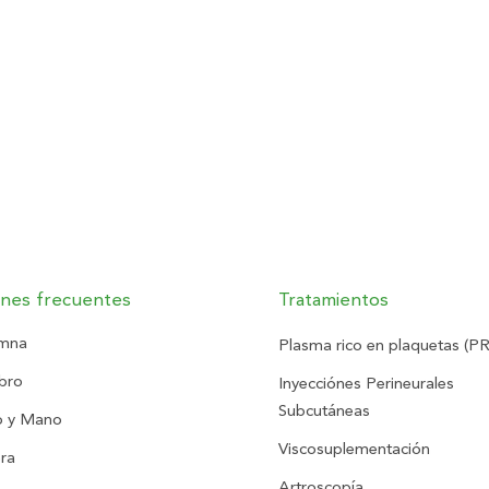
ones frecuentes
Tratamientos
mna
Plasma rico en plaquetas (P
bro
Inyecciónes Perineurales
Subcutáneas
 y Mano
Viscosuplementación
ra
Artroscopía