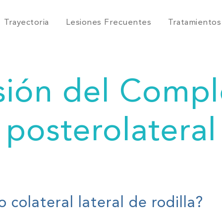
Trayectoria
Lesiones Frecuentes
Tratamientos
sión del Compl
posterolateral
 colateral lateral de rodilla?