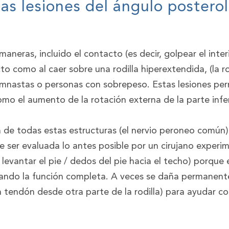
las lesiones del ángulo posterola
maneras, incluido el contacto (es decir, golpear el inter
to como al caer sobre una rodilla hiperextendida, (la ro
mnastas o personas con sobrepeso. Estas lesiones perm
como el aumento de la rotación externa de la parte inferi
a de todas estas estructuras (el nervio peroneo común
e ser evaluada lo antes posible por un cirujano experi
levantar el pie / dedos del pie hacia el techo) porque 
rando la función completa. A veces se daña permanent
 tendón desde otra parte de la rodilla) para ayudar con l