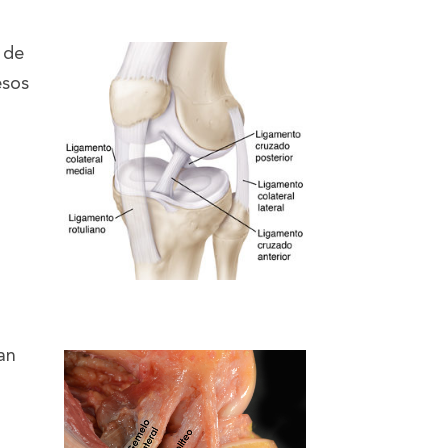
) de
esos
an