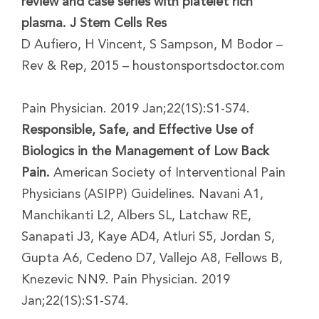
review and case series with platelet rich
plasma. J Stem Cells Res
D Aufiero, H Vincent, S Sampson, M Bodor –
Rev & Rep, 2015 – houstonsportsdoctor.com
Pain Physician. 2019 Jan;22(1S):S1-S74.
Responsible, Safe, and Effective Use of
Biologics in the Management of Low Back
Pain.
American Society of Interventional Pain
Physicians (ASIPP) Guidelines. Navani A1,
Manchikanti L2, Albers SL, Latchaw RE,
Sanapati J3, Kaye AD4, Atluri S5, Jordan S,
Gupta A6, Cedeno D7, Vallejo A8, Fellows B,
Knezevic NN9. Pain Physician. 2019
Jan;22(1S):S1-S74.