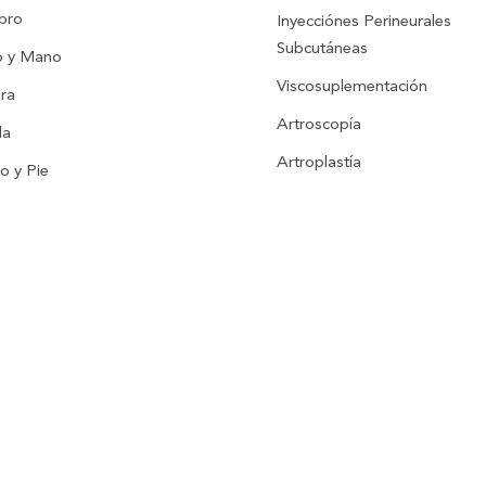
bro
Inyecciónes Perineurales
Subcutáneas
 y Mano
Viscosuplementación
ra
Artroscopía
la
Artroplastía
lo y Pie