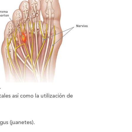
.
ales así como la utilización de
gus (juanetes).